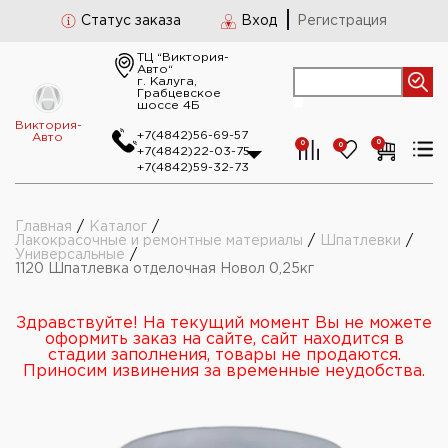
Статус заказа
Вход
Регистрация
ТЦ “Виктория-
Авто“
г. Калуга,
Грабцевское
шоссе 4Б
Виктория-
+7(4842)56-69-57
Авто
0
0
0
+7(4842)22-03-75
+7(4842)59-32-73
Главная
/
Каталог
/
Лакокрасочные и ремонтные материалы
/
Шпатлевки
/
Универсальные
/
1120 Шпатлевка отделочная Новол 0,25кг
Здравствуйте! На текущий момент Вы не можете
оформить заказ на сайте, сайт находится в
стадии заполнения, товары не продаются.
Приносим извинения за временные неудобства.