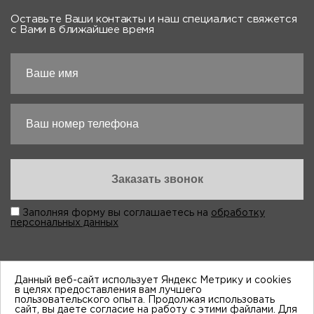
Оставьте Ваши контакты и наш специалист свяжется
с Вами в ближайшее время
Заполняя форму вы соглашаетесь на
обработку
персональных данных
Данный веб-сайт использует Яндекс Метрику и cookies
в целях предоставления вам лучшего
пользовательского опыта. Продолжая использовать
“Виктория-Авто”, 1998-2026
сайт, вы даете согласие на работу с этими файлами. Для