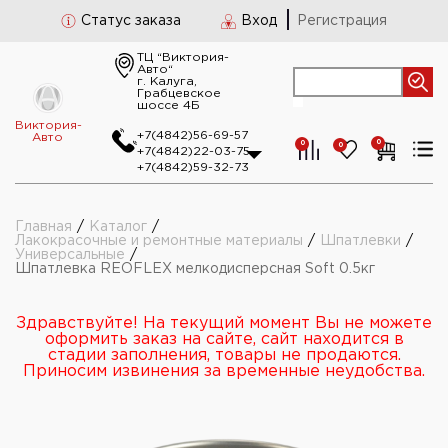
Статус заказа
Вход
Регистрация
ТЦ “Виктория-
Авто“
г. Калуга,
Грабцевское
шоссе 4Б
Виктория-
+7(4842)56-69-57
Авто
0
0
0
+7(4842)22-03-75
+7(4842)59-32-73
Главная
/
Каталог
/
Лакокрасочные и ремонтные материалы
/
Шпатлевки
/
Универсальные
/
Шпатлевка REOFLEX мелкодисперсная Soft 0.5кг
Здравствуйте! На текущий момент Вы не можете
оформить заказ на сайте, сайт находится в
стадии заполнения, товары не продаются.
Приносим извинения за временные неудобства.