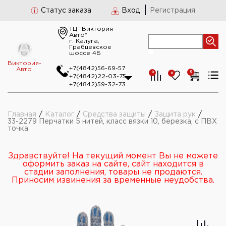
Статус заказа
Вход
Регистрация
ТЦ “Виктория-
Авто“
г. Калуга,
Грабцевское
шоссе 4Б
Виктория-
+7(4842)56-69-57
Авто
0
0
0
+7(4842)22-03-75
+7(4842)59-32-73
Главная
/
Каталог
/
Средства защиты
/
Защита рук
/
33-2279 Перчатки 5 нитей, класс вязки 10, березка, с ПВХ
точка
Здравствуйте! На текущий момент Вы не можете
оформить заказ на сайте, сайт находится в
стадии заполнения, товары не продаются.
Приносим извинения за временные неудобства.