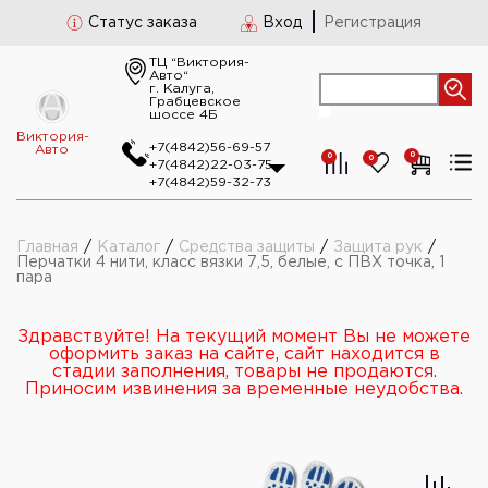
Статус заказа
Вход
Регистрация
ТЦ “Виктория-
Авто“
г. Калуга,
Грабцевское
шоссе 4Б
Виктория-
+7(4842)56-69-57
Авто
0
0
0
+7(4842)22-03-75
+7(4842)59-32-73
Главная
/
Каталог
/
Средства защиты
/
Защита рук
/
Перчатки 4 нити, класс вязки 7,5, белые, с ПВХ точка, 1
пара
Здравствуйте! На текущий момент Вы не можете
оформить заказ на сайте, сайт находится в
стадии заполнения, товары не продаются.
Приносим извинения за временные неудобства.