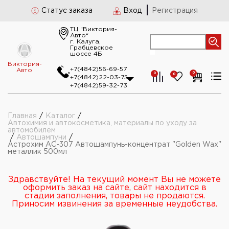
Статус заказа
Вход
Регистрация
ТЦ “Виктория-
Авто“
г. Калуга,
Грабцевское
шоссе 4Б
Виктория-
+7(4842)56-69-57
Авто
0
0
0
+7(4842)22-03-75
+7(4842)59-32-73
Главная
/
Каталог
/
Автохимия и автокосметика, материалы по уходу за
автомобилем
/
Автошампуни
/
Астрохим АС-307 Автошампунь-концентрат "Golden Wax"
металлик 500мл
Здравствуйте! На текущий момент Вы не можете
оформить заказ на сайте, сайт находится в
стадии заполнения, товары не продаются.
Приносим извинения за временные неудобства.