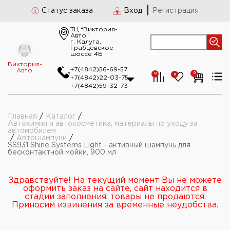
Статус заказа
Вход
Регистрация
ТЦ “Виктория-
Авто“
г. Калуга,
Грабцевское
шоссе 4Б
Виктория-
+7(4842)56-69-57
Авто
0
0
0
+7(4842)22-03-75
+7(4842)59-32-73
Главная
/
Каталог
/
Автохимия и автокосметика, материалы по уходу за
автомобилем
/
Автошампуни
/
SS931 Shine Systems Light - активный шампунь для
бесконтактной мойки, 900 мл
Здравствуйте! На текущий момент Вы не можете
оформить заказ на сайте, сайт находится в
стадии заполнения, товары не продаются.
Приносим извинения за временные неудобства.