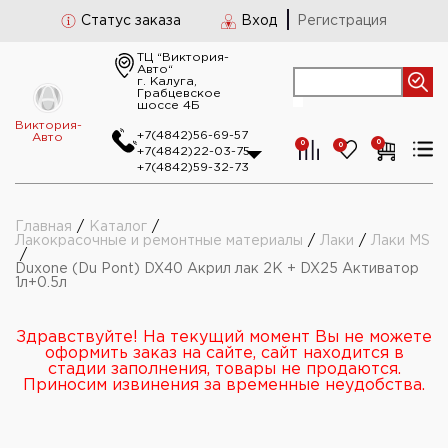
Статус заказа
Вход
Регистрация
ТЦ “Виктория-
Авто“
г. Калуга,
Грабцевское
шоссе 4Б
Виктория-
+7(4842)56-69-57
Авто
0
0
0
+7(4842)22-03-75
+7(4842)59-32-73
Главная
/
Каталог
/
Лакокрасочные и ремонтные материалы
/
Лаки
/
Лаки MS
/
Duxone (Du Pont) DX40 Акрил лак 2К + DX25 Активатор
1л+0.5л
Здравствуйте! На текущий момент Вы не можете
оформить заказ на сайте, сайт находится в
стадии заполнения, товары не продаются.
Приносим извинения за временные неудобства.