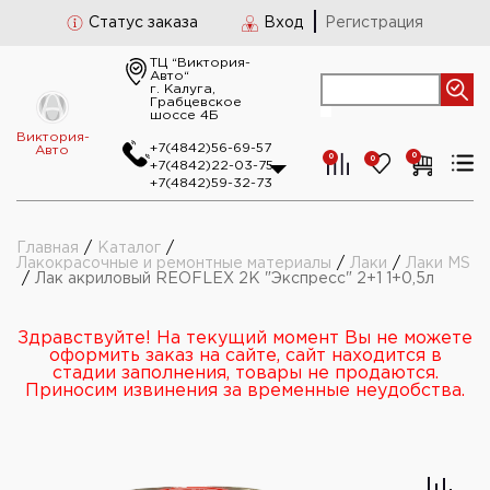
Статус заказа
Вход
Регистрация
ТЦ “Виктория-
Авто“
г. Калуга,
Грабцевское
шоссе 4Б
Виктория-
+7(4842)56-69-57
Авто
0
0
0
+7(4842)22-03-75
+7(4842)59-32-73
Главная
/
Каталог
/
Лакокрасочные и ремонтные материалы
/
Лаки
/
Лаки MS
/
Лак акриловый REOFLEX 2K "Экспресс" 2+1 1+0,5л
Здравствуйте! На текущий момент Вы не можете
оформить заказ на сайте, сайт находится в
стадии заполнения, товары не продаются.
Приносим извинения за временные неудобства.