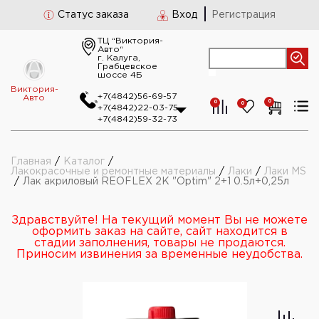
Статус заказа
Вход
Регистрация
ТЦ “Виктория-
Авто“
г. Калуга,
Грабцевское
шоссе 4Б
Виктория-
+7(4842)56-69-57
Авто
0
0
0
+7(4842)22-03-75
+7(4842)59-32-73
Главная
/
Каталог
/
Лакокрасочные и ремонтные материалы
/
Лаки
/
Лаки MS
/
Лак акриловый REOFLEX 2K "Optim" 2+1 0.5л+0,25л
Здравствуйте! На текущий момент Вы не можете
оформить заказ на сайте, сайт находится в
стадии заполнения, товары не продаются.
Приносим извинения за временные неудобства.