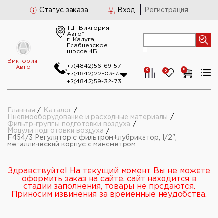
Статус заказа
Вход
Регистрация
ТЦ “Виктория-
Авто“
г. Калуга,
Грабцевское
шоссе 4Б
Виктория-
+7(4842)56-69-57
Авто
0
0
0
+7(4842)22-03-75
+7(4842)59-32-73
Главная
/
Каталог
/
Пневмооборудование и расходные материалы
/
Фильтр-группы подготовки воздуха
/
Модули подготовки воздуха
/
F454/3 Регулятор с фильтром+лубрикатор, 1/2",
металлический корпус с манометром
Здравствуйте! На текущий момент Вы не можете
оформить заказ на сайте, сайт находится в
стадии заполнения, товары не продаются.
Приносим извинения за временные неудобства.