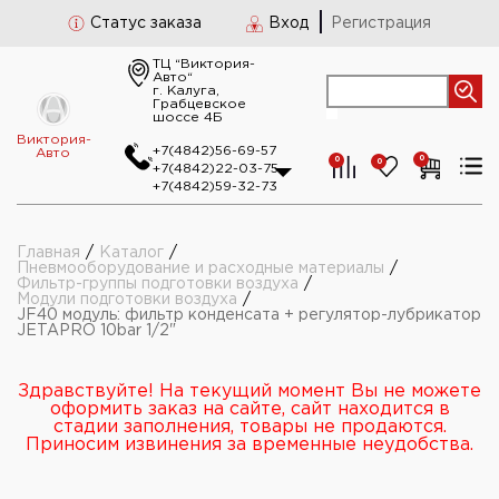
Статус заказа
Вход
Регистрация
ТЦ “Виктория-
Авто“
г. Калуга,
Грабцевское
шоссе 4Б
Виктория-
+7(4842)56-69-57
Авто
0
0
0
+7(4842)22-03-75
+7(4842)59-32-73
Главная
/
Каталог
/
Пневмооборудование и расходные материалы
/
Фильтр-группы подготовки воздуха
/
Модули подготовки воздуха
/
JF40 модуль: фильтр конденсата + регулятор-лубрикатор
JETAPRO 10bar 1/2"
Здравствуйте! На текущий момент Вы не можете
оформить заказ на сайте, сайт находится в
стадии заполнения, товары не продаются.
Приносим извинения за временные неудобства.