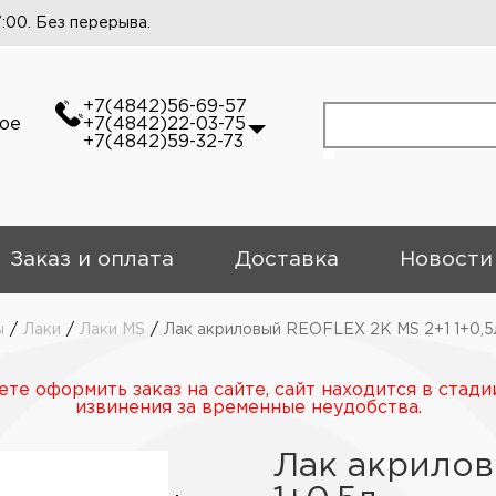
7:00. Без перерыва.
+7(4842)56-69-57
кое
+7(4842)22-03-75
+7(4842)59-32-73
Заказ и оплата
Доставка
Новости
ы
/
Лаки
/
Лаки MS
/
Лак акриловый REOFLEX 2K MS 2+1 1+0,5
те оформить заказ на сайте, сайт находится в стади
извинения за временные неудобства.
Лак акрилов