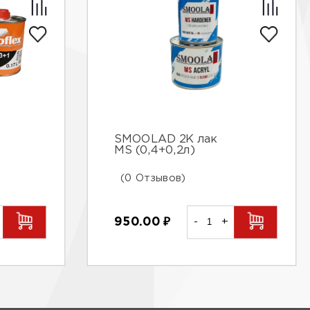
SMOOLAD 2К лак
МS (0,4+0,2л)
(0 Отзывов)
950.00
₽
-
+