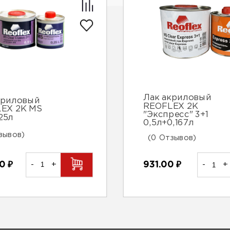
Лак акриловый
криловый
REOFLEX 2K
EX 2K MS
"Экспресс" 3+1
25л
0,5л+0,167л
зывов)
(0 Отзывов)
00
₽
-
+
931.00
₽
-
+