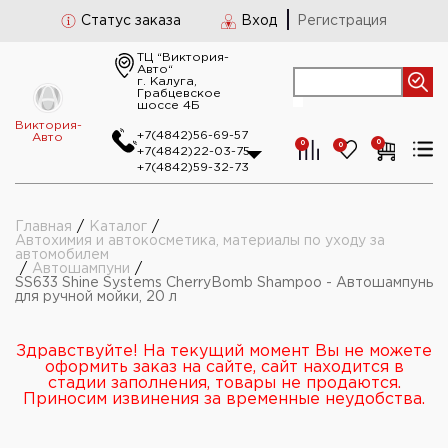
Статус заказа
Вход
Регистрация
ТЦ “Виктория-
Авто“
г. Калуга,
Грабцевское
шоссе 4Б
Виктория-
+7(4842)56-69-57
Авто
0
0
0
+7(4842)22-03-75
+7(4842)59-32-73
Главная
/
Каталог
/
Автохимия и автокосметика, материалы по уходу за
автомобилем
/
Автошампуни
/
SS633 Shine Systems CherryBomb Shampoo - Автошампунь
для ручной мойки, 20 л
Здравствуйте! На текущий момент Вы не можете
оформить заказ на сайте, сайт находится в
стадии заполнения, товары не продаются.
Приносим извинения за временные неудобства.