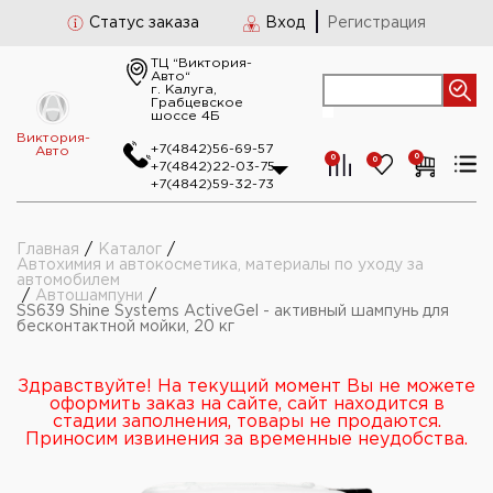
Статус заказа
Вход
Регистрация
ТЦ “Виктория-
Авто“
г. Калуга,
Грабцевское
шоссе 4Б
Виктория-
+7(4842)56-69-57
Авто
0
0
0
+7(4842)22-03-75
+7(4842)59-32-73
Главная
/
Каталог
/
Автохимия и автокосметика, материалы по уходу за
автомобилем
/
Автошампуни
/
SS639 Shine Systems ActiveGel - активный шампунь для
бесконтактной мойки, 20 кг
Здравствуйте! На текущий момент Вы не можете
оформить заказ на сайте, сайт находится в
стадии заполнения, товары не продаются.
Приносим извинения за временные неудобства.