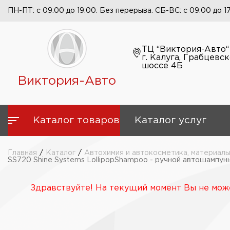
ПН-ПТ: с 09:00 до 19:00. Без перерыва. СБ-ВС: с 09:00 до 1
ТЦ “Виктория-Авто“
г. Калуга, Грабцевс
шоссе 4Б
Виктория-Авто
Каталог товаров
Каталог услуг
Главная
/
Каталог
/
Автохимия и автокосметика, материалы
SS720 Shine Systems LollipopShampoo - ручной автошампун
Здравствуйте! На текущий момент Вы не може