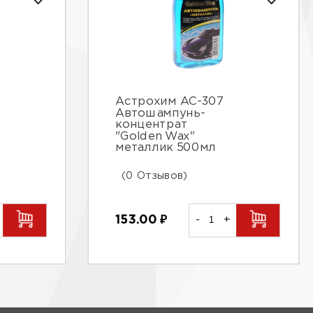
Астрохим АС-307
Автошампунь-
концентрат
"Golden Wax"
металлик 500мл
(0 Отзывов)
153.00
₽
-
+