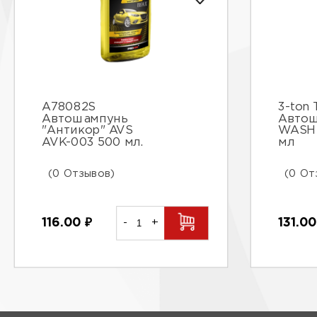
A78082S
3-ton 
Автошампунь
Автош
"Антикор" AVS
WASH 
AVK-003 500 мл.
мл
(0 Отзывов)
(0 От
116.00
₽
-
+
131.0