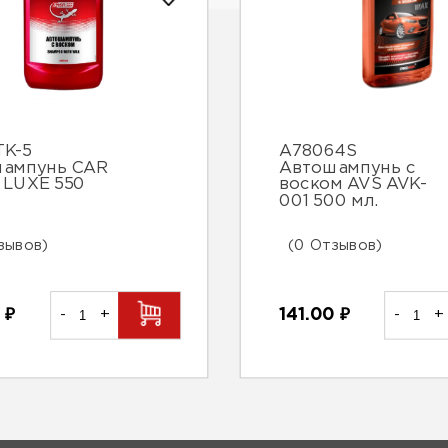
TK-5
A78064S
ампунь CAR
Автошампунь с
LUXE 550
воском AVS AVK-
001 500 мл.
зывов)
(0 Отзывов)
0
₽
-
+
141.00
₽
-
+