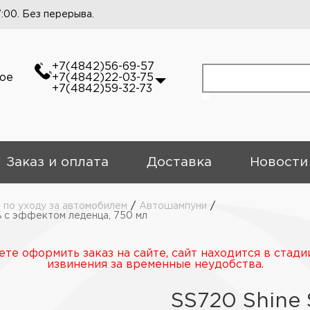
7:00. Без перерыва.
+7(4842)56-69-57
кое
+7(4842)22-03-75
+7(4842)59-32-73
Заказ и оплата
Доставка
Новости
 по уходу за автомобилем
/
Автошампуни
/
ь с эффектом леденца, 750 мл
те оформить заказ на сайте, сайт находится в стади
извинения за временные неудобства.
SS720 Shine 