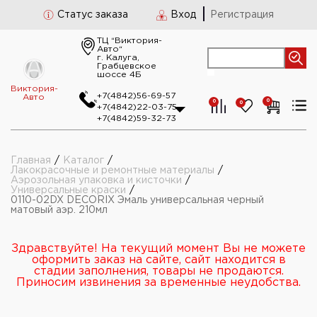
Статус заказа
Вход
Регистрация
ТЦ “Виктория-
Авто“
г. Калуга,
Грабцевское
шоссе 4Б
Виктория-
+7(4842)56-69-57
Авто
0
0
0
+7(4842)22-03-75
+7(4842)59-32-73
Главная
/
Каталог
/
Лакокрасочные и ремонтные материалы
/
Аэрозольная упаковка и кисточки
/
Универсальные краски
/
0110-02DX DECORIX Эмаль универсальная черный
матовый аэр. 210мл
Здравствуйте! На текущий момент Вы не можете
оформить заказ на сайте, сайт находится в
стадии заполнения, товары не продаются.
Приносим извинения за временные неудобства.