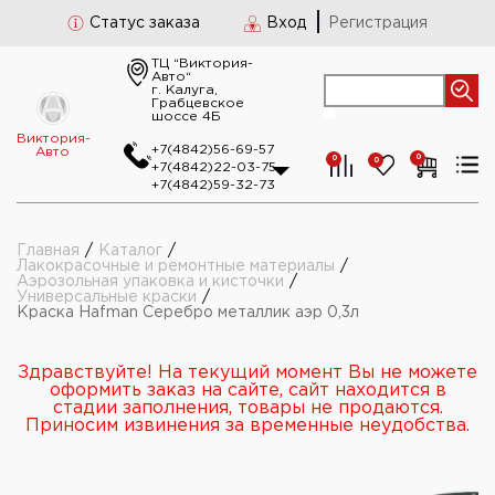
Статус заказа
Вход
Регистрация
ТЦ “Виктория-
Авто“
г. Калуга,
Грабцевское
шоссе 4Б
Виктория-
+7(4842)56-69-57
Авто
0
0
0
+7(4842)22-03-75
+7(4842)59-32-73
Главная
/
Каталог
/
Лакокрасочные и ремонтные материалы
/
Аэрозольная упаковка и кисточки
/
Универсальные краски
/
Краска Hafman Серебро металлик аэр 0,3л
Здравствуйте! На текущий момент Вы не можете
оформить заказ на сайте, сайт находится в
стадии заполнения, товары не продаются.
Приносим извинения за временные неудобства.