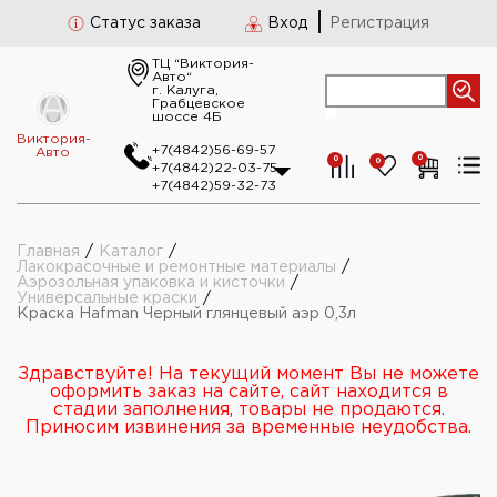
Статус заказа
Вход
Регистрация
ТЦ “Виктория-
Авто“
г. Калуга,
Грабцевское
шоссе 4Б
Виктория-
+7(4842)56-69-57
Авто
0
0
0
+7(4842)22-03-75
+7(4842)59-32-73
Главная
/
Каталог
/
Лакокрасочные и ремонтные материалы
/
Аэрозольная упаковка и кисточки
/
Универсальные краски
/
Краска Hafman Черный глянцевый аэр 0,3л
Здравствуйте! На текущий момент Вы не можете
оформить заказ на сайте, сайт находится в
стадии заполнения, товары не продаются.
Приносим извинения за временные неудобства.