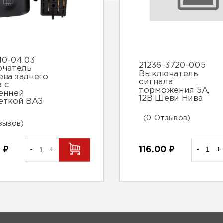
10-04.03
21236-3720-005
чатель
Выключатель
ева заднего
сигнала
а с
торможения 5А,
енней
12В Шеви Нива
еткой ВАЗ
(0 Отзывов)
зывов)
116.00
₽
-
+
0
₽
-
+