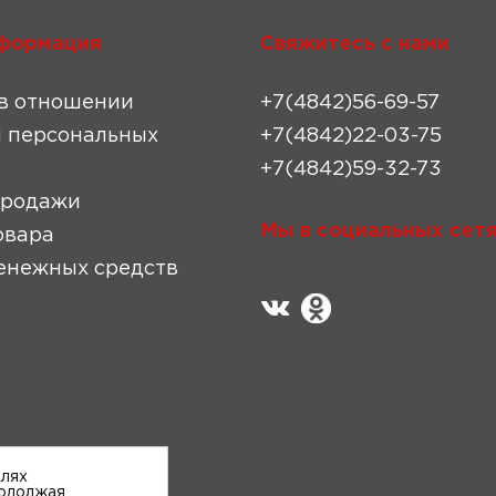
формация
Свяжитесь с нами
в отношении
+7(4842)56-69-57
 персональных
+7(4842)22-03-75
+7(4842)59-32-73
продажи
Мы в социальных сетя
овара
енежных средств
елях
родолжая