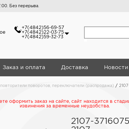
7:00. Без перерыва.
+7(4842)56-69-57
кое
+7(4842)22-03-75
+7(4842)59-32-73
Заказ и оплата
Доставка
Новости
 повторители поворотов, переключатели (распродажа)
/
2107
те оформить заказ на сайте, сайт находится в стади
извинения за временные неудобства.
2107-371607