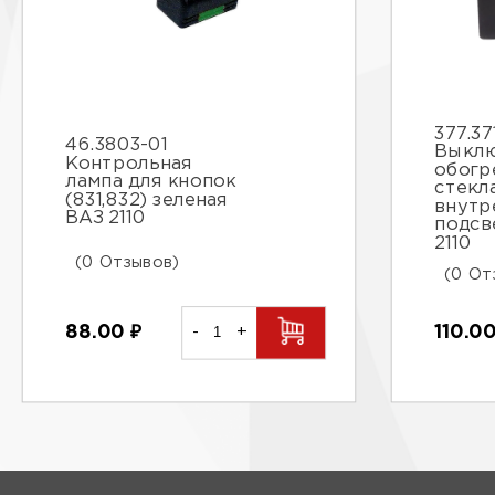
377.37
46.3803-01
Выклю
Контрольная
обогр
лампа для кнопок
стекл
(831,832) зеленая
внутр
ВАЗ 2110
подсв
2110
(0 Отзывов)
(0 От
88.00
₽
-
+
110.0