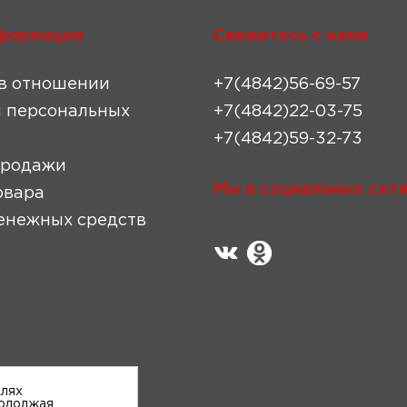
формация
Свяжитесь с нами
в отношении
+7(4842)56-69-57
 персональных
+7(4842)22-03-75
+7(4842)59-32-73
продажи
Мы в социальных сетя
овара
енежных средств
елях
родолжая