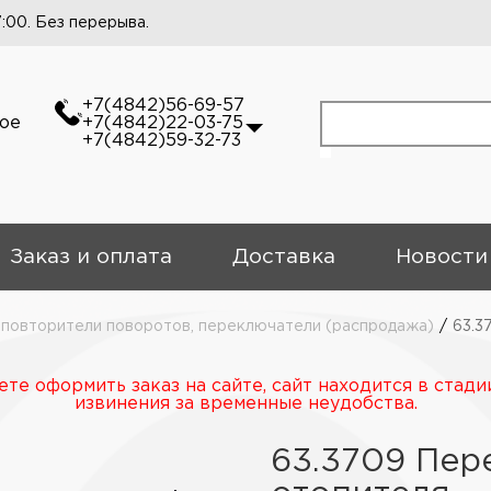
7:00. Без перерыва.
+7(4842)56-69-57
кое
+7(4842)22-03-75
+7(4842)59-32-73
Заказ и оплата
Доставка
Новости
 повторители поворотов, переключатели (распродажа)
/
63.3
те оформить заказ на сайте, сайт находится в стади
извинения за временные неудобства.
63.3709 Пер