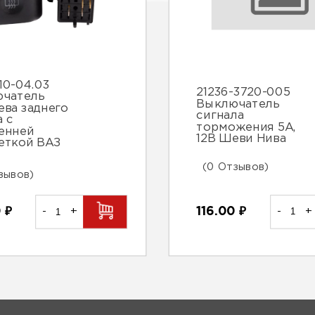
10-04.03
21236-3720-005
чатель
Выключатель
ева заднего
сигнала
а с
торможения 5А,
енней
12В Шеви Нива
еткой ВАЗ
(0 Отзывов)
зывов)
116.00
₽
-
+
0
₽
-
+