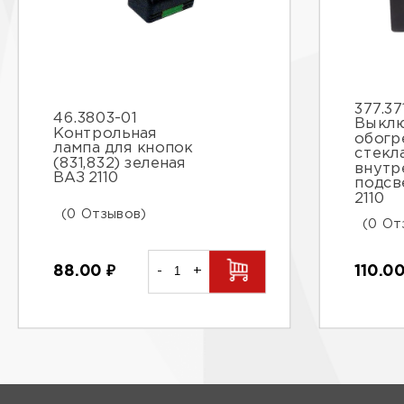
377.37
46.3803-01
Выклю
Контрольная
обогр
лампа для кнопок
стекл
(831,832) зеленая
внутр
ВАЗ 2110
подсв
2110
(0 Отзывов)
(0 От
88.00
₽
-
+
110.0