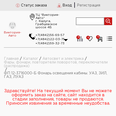
Статус заказа
Вход
Регистрация
ТЦ “Виктория-
Авто“
г. Калуга,
Грабцевское
шоссе 4Б
Виктория-
+7(4842)56-69-57
Авто
0
0
0
+7(4842)22-03-75
+7(4842)59-32-73
Главная
/
Каталог
/
Автосвет и электрика
/
Фары, фонари, повторители поворотов, переключатели
(распродажа)
/
ФП 12-3716000-Б Фонарь освещения кабины. УАЗ, ЗИЛ,
ГАЗ, ЛУАЗ
Здравствуйте! На текущий момент Вы не можете
оформить заказ на сайте, сайт находится в
стадии заполнения, товары не продаются.
Приносим извинения за временные неудобства.