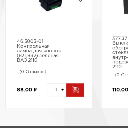
377.37
46.3803-01
Выклю
Контрольная
обогр
лампа для кнопок
стекл
(831,832) зеленая
внутр
ВАЗ 2110
подсв
2110
(0 Отзывов)
(0 От
88.00
₽
-
+
110.0