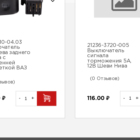
10-04.03
21236-3720-005
чатель
Выключатель
ева заднего
сигнала
а с
торможения 5А,
енней
12В Шеви Нива
еткой ВАЗ
(0 Отзывов)
зывов)
116.00
₽
-
+
0
₽
-
+