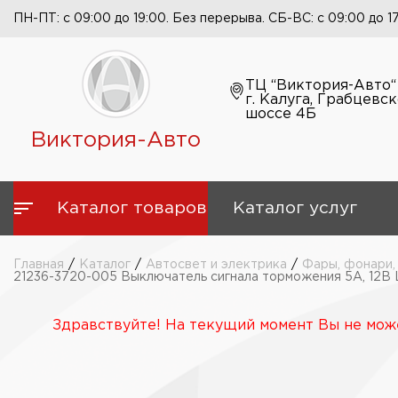
ПН-ПТ: с 09:00 до 19:00. Без перерыва. СБ-ВС: с 09:00 до 1
ТЦ “Виктория-Авто“
г. Калуга, Грабцевс
шоссе 4Б
Виктория-Авто
Каталог товаров
Каталог услуг
Главная
/
Каталог
/
Автосвет и электрика
/
Фары, фонари,
21236-3720-005 Выключатель сигнала торможения 5А, 12В
Здравствуйте! На текущий момент Вы не може