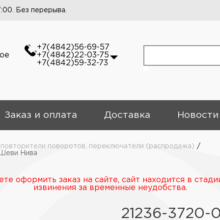
7:00. Без перерыва.
+7(4842)56-69-57
кое
+7(4842)22-03-75
+7(4842)59-32-73
Заказ и оплата
Доставка
Новости
 повторители поворотов, переключатели (распродажа)
/
 Шеви Нива
те оформить заказ на сайте, сайт находится в стади
извинения за временные неудобства.
21236-3720-