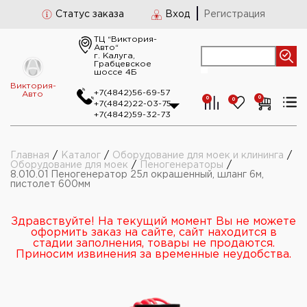
Статус заказа
Вход
Регистрация
ТЦ “Виктория-
Авто“
г. Калуга,
Грабцевское
шоссе 4Б
Виктория-
+7(4842)56-69-57
Авто
0
0
0
+7(4842)22-03-75
+7(4842)59-32-73
Главная
/
Каталог
/
Оборудование для моек и клининга
/
Оборудование для моек
/
Пеногенераторы
/
8.010.01 Пеногенератор 25л окрашенный, шланг 6м,
пистолет 600мм
Здравствуйте! На текущий момент Вы не можете
оформить заказ на сайте, сайт находится в
стадии заполнения, товары не продаются.
Приносим извинения за временные неудобства.