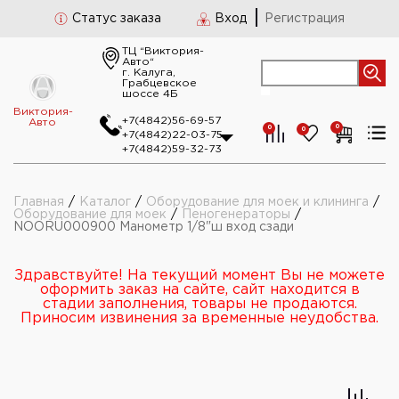
Статус заказа
Вход
Регистрация
ТЦ “Виктория-
Авто“
г. Калуга,
Грабцевское
шоссе 4Б
Виктория-
+7(4842)56-69-57
Авто
0
0
0
+7(4842)22-03-75
+7(4842)59-32-73
Главная
/
Каталог
/
Оборудование для моек и клининга
/
Оборудование для моек
/
Пеногенераторы
/
NOORU000900 Манометр 1/8"ш вход сзади
Здравствуйте! На текущий момент Вы не можете
оформить заказ на сайте, сайт находится в
стадии заполнения, товары не продаются.
Приносим извинения за временные неудобства.