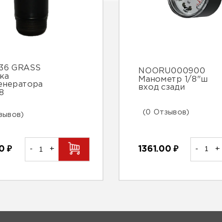
36 GRASS
NOORU000900
ка
Манометр 1/8"ш
енератора
вход сзади
8
(0 Отзывов)
зывов)
1361.00
₽
-
+
00
₽
-
+