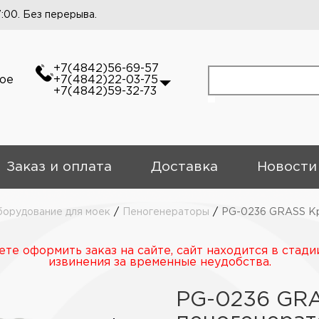
7:00. Без перерыва.
+7(4842)56-69-57
кое
+7(4842)22-03-75
+7(4842)59-32-73
Заказ и оплата
Доставка
Новости
орудование для моек
/
Пеногенераторы
/
PG-0236 GRASS Кр
те оформить заказ на сайте, сайт находится в стади
извинения за временные неудобства.
PG-0236 GR