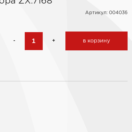
ора ZX.7168
Артикул: 004036
-
+
в корзину