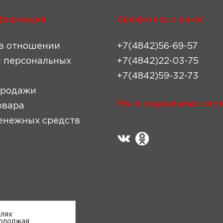
формация
Свяжитесь с нами
в отношении
+7(4842)56-69-57
 персональных
+7(4842)22-03-75
+7(4842)59-32-73
продажи
Мы в социальных сетя
овара
енежных средств
елях
родолжая