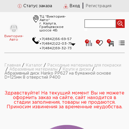
Статус заказа
Вход
Регистрация
ТЦ “Виктория-
Авто“
г. Калуга,
Грабцевское
шоссе 4Б
Виктория-
+7(4842)56-69-57
Авто
0
0
0
+7(4842)22-03-75
+7(4842)59-32-73
Главная
/
Каталог
/
Расходные материалы для покраски
/
Абразивные материалы
/
Круги и диски
/
Абразивный диск Hanko PP627 на бумажной основе
D=125мм 8 отверстий Р400
Здравствуйте! На текущий момент Вы не можете
оформить заказ на сайте, сайт находится в
стадии заполнения, товары не продаются.
Приносим извинения за временные неудобства.