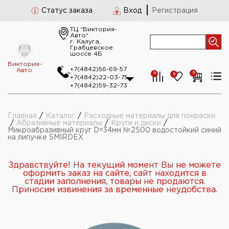
Статус заказа
Вход
Регистрация
ТЦ “Виктория-
Авто“
г. Калуга,
Грабцевское
шоссе 4Б
Виктория-
+7(4842)56-69-57
Авто
0
0
0
+7(4842)22-03-75
+7(4842)59-32-73
Главная
/
Каталог
/
Расходные материалы для покраски
/
Абразивные материалы
/
Круги и диски
/
Микроабразивный круг D=34мм №2500 водостойкий синий
на липучке SMIRDEX
Здравствуйте! На текущий момент Вы не можете
оформить заказ на сайте, сайт находится в
стадии заполнения, товары не продаются.
Приносим извинения за временные неудобства.