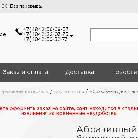
7:00. Без перерыва.
+7(4842)56-69-57
кое
+7(4842)22-03-75
+7(4842)59-32-73
Заказ и оплата
Доставка
Новости
бразивные материалы
/
Круги и диски
/
Абразивный диск Han
те оформить заказ на сайте, сайт находится в стади
извинения за временные неудобства.
Абразивный 