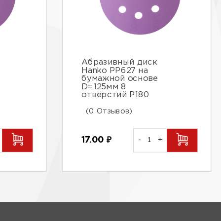
Абразивный диск
Hanko PP627 на
бумажной основе
D=125мм 8
отверстий Р180
(0 Отзывов)
17.00
₽
-
+