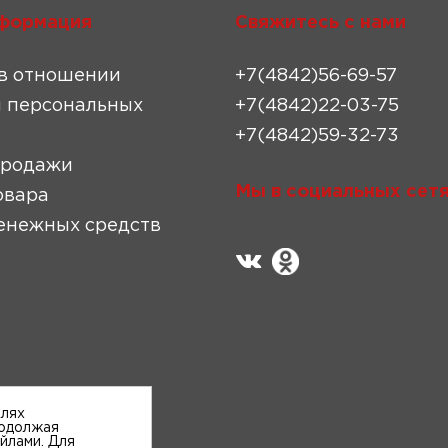
формация
Свяжитесь с нами
в отношении
+7(4842)56-69-57
 персональных
+7(4842)22-03-75
+7(4842)59-32-73
продажи
Мы в социальных сетя
овара
енежных средств
елях
родолжая
айлами. Для