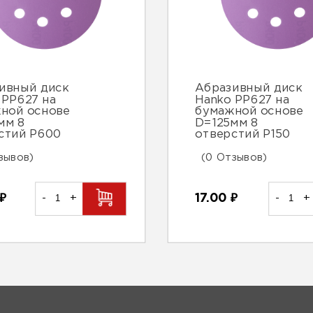
ивный диск
Абразивный диск
 PP627 на
Hanko PP627 на
ной основе
бумажной основе
мм 8
D=125мм 8
стий Р600
отверстий Р150
зывов)
(0 Отзывов)
₽
-
+
17.00
₽
-
+