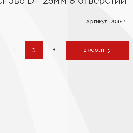
нове D=125мм 8 отверстий
Артикул: 204876
-
+
в корзину