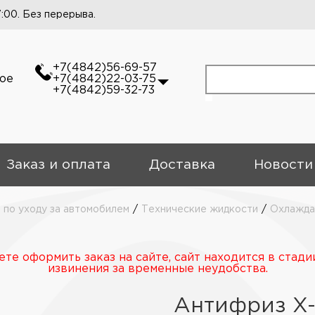
7:00. Без перерыва.
+7(4842)56-69-57
кое
+7(4842)22-03-75
+7(4842)59-32-73
Заказ и оплата
Доставка
Новости
 по уходу за автомобилем
/
Технические жидкости
/
Охлажда
те оформить заказ на сайте, сайт находится в стади
извинения за временные неудобства.
Антифриз X-