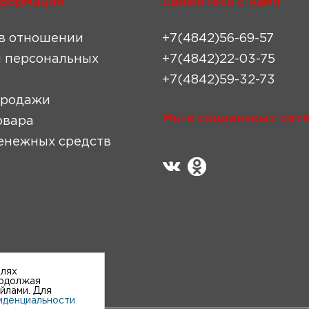
формация
Свяжитесь с нами
в отношении
+7(4842)56-69-57
 персональных
+7(4842)22-03-75
+7(4842)59-32-73
продажи
Мы в социальных сетя
овара
енежных средств
елях
родолжая
айлами. Для
иденциальности