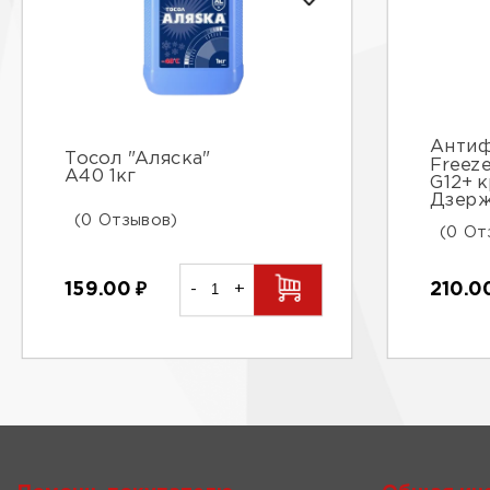
Антиф
Тосол "Аляска"
Freez
А40 1кг
G12+ 
Дзер
(0 Отзывов)
(0 От
159.00
₽
-
+
210.0