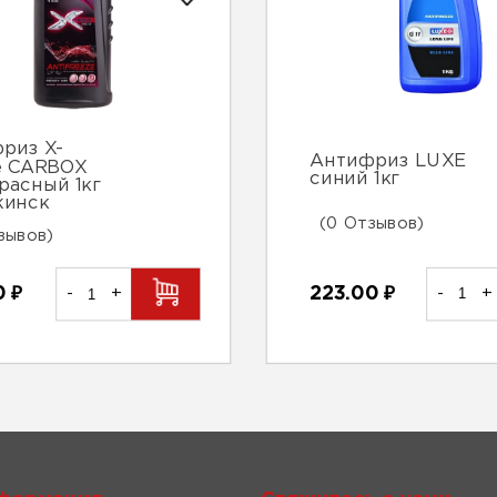
риз X-
Антифриз LUXE
e CARBOX
синий 1кг
красный 1кг
жинск
(0 Отзывов)
зывов)
223.00
₽
-
+
0
₽
-
+