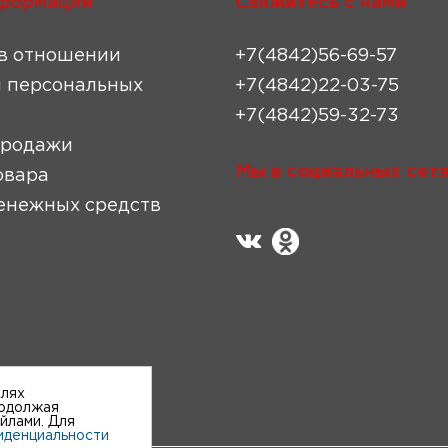
формация
Свяжитесь с нами
в отношении
+7(4842)56-69-57
 персональных
+7(4842)22-03-75
+7(4842)59-32-73
продажи
Мы в социальных сетя
овара
енежных средств
елях
родолжая
айлами. Для
иденциальности