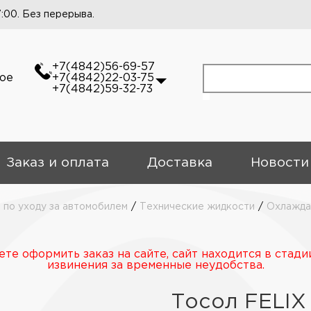
7:00. Без перерыва.
+7(4842)56-69-57
кое
+7(4842)22-03-75
+7(4842)59-32-73
Заказ и оплата
Доставка
Новости
 по уходу за автомобилем
/
Технические жидкости
/
Охлажда
те оформить заказ на сайте, сайт находится в стади
извинения за временные неудобства.
Тосол FELIX 