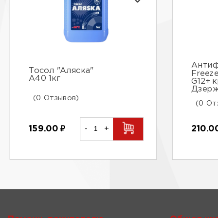
Антиф
Тосол "Аляска"
Freez
А40 1кг
G12+ 
Дзер
(0 Отзывов)
(0 От
159.00
₽
-
+
210.0