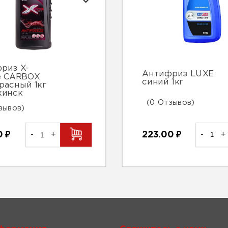
риз X-
Антифриз LUXE
e CARBOX
синий 1кг
красный 1кг
жинск
(0 Отзывов)
зывов)
223.00
₽
-
+
0
₽
-
+