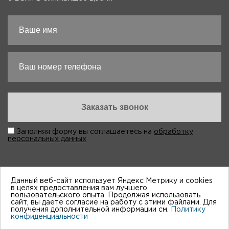
Заполняя форму вы соглашаетесь на
обработку
персональных данных
Данный веб-сайт использует Яндекс Метрику и cookies
в целях предоставления вам лучшего
пользовательского опыта. Продолжая использовать
“Виктория-Авто”, 1998-2026
сайт, вы даете согласие на работу с этими файлами. Для
получения дополнительной информации см.
Политику
конфиденциальности
Мы принимем к оплате: