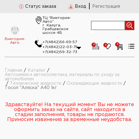
Статус заказа
Вход
Регистрация
ТЦ “Виктория-
Авто“
г. Калуга,
Грабцевское
шоссе 4Б
Виктория-
+7(4842)56-69-57
Авто
0
0
0
+7(4842)22-03-75
+7(4842)59-32-73
Главная
/
Каталог
/
Автохимия и автокосметика, материалы по уходу за
автомобилем
/
Технические жидкости
/
Охлаждающие жидкости
/
Тосол "Аляска" А40 1кг
Здравствуйте! На текущий момент Вы не можете
оформить заказ на сайте, сайт находится в
стадии заполнения, товары не продаются.
Приносим извинения за временные неудобства.