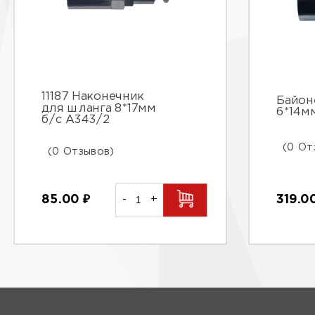
11187 Наконечник
Байон
для шланга 8*17мм
6*14м
б/с А343/2
(0 От
(0 Отзывов)
319.0
85.00
₽
-
+