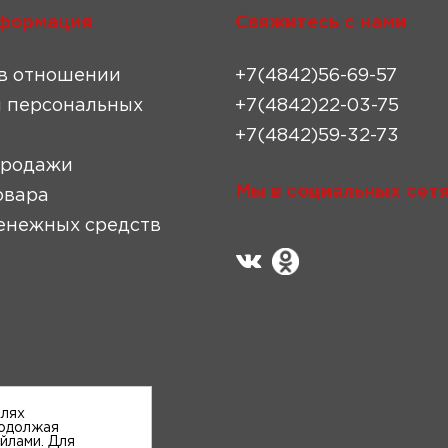
формация
Свяжитесь с нами
в отношении
+7(4842)56-69-57
 персональных
+7(4842)22-03-75
+7(4842)59-32-73
продажи
Мы в социальных сетя
овара
енежных средств
елях
родолжая
айлами. Для