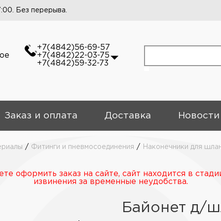
7:00. Без перерыва.
+7(4842)56-69-57
кое
+7(4842)22-03-75
+7(4842)59-32-73
Заказ и оплата
Доставка
Новости
ериалы
/
Фитинги и пневмосоединения
/
Наконечники для шла
те оформить заказ на сайте, сайт находится в стади
извинения за временные неудобства.
Байонет д/ш