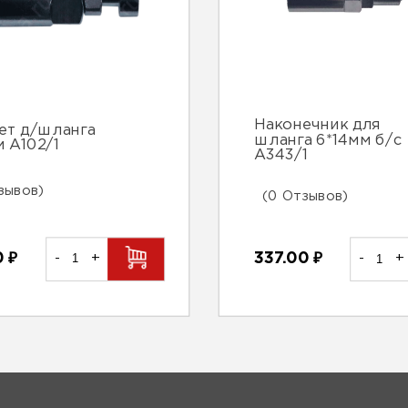
Наконечник для
ет д/шланга
шланга 6*14мм б/с
м А102/1
А343/1
зывов)
(0 Отзывов)
0
₽
-
+
337.00
₽
-
+