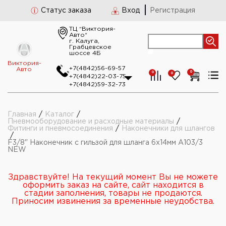
Статус заказа
Вход
Регистрация
ТЦ “Виктория-
Авто“
г. Калуга,
Грабцевское
шоссе 4Б
Виктория-
+7(4842)56-69-57
Авто
0
0
0
+7(4842)22-03-75
+7(4842)59-32-73
Главная
/
Каталог
/
Пневмооборудование и расходные материалы
/
Фитинги и пневмосоединения
/
Наконечники для шлангов
/
F3/8" Наконечник с гильзой для шланга 6х14мм А103/3
NEW
Здравствуйте! На текущий момент Вы не можете
оформить заказ на сайте, сайт находится в
стадии заполнения, товары не продаются.
Приносим извинения за временные неудобства.