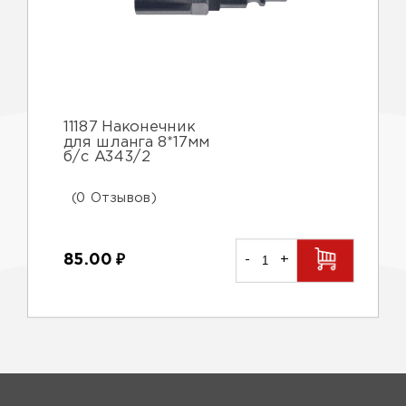
11187 Наконечник
для шланга 8*17мм
б/с А343/2
(0 Отзывов)
85.00
₽
-
+