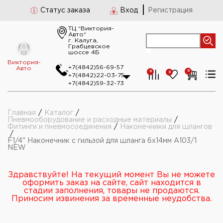
Статус заказа
Вход
Регистрация
ТЦ “Виктория-
Авто“
г. Калуга,
Грабцевское
шоссе 4Б
Виктория-
+7(4842)56-69-57
Авто
0
0
0
+7(4842)22-03-75
+7(4842)59-32-73
Главная
/
Каталог
/
Пневмооборудование и расходные материалы
/
Фитинги и пневмосоединения
/
Наконечники для шлангов
/
F1/4" Наконечник с гильзой для шланга 6х14мм А103/1
NEW
Здравствуйте! На текущий момент Вы не можете
оформить заказ на сайте, сайт находится в
стадии заполнения, товары не продаются.
Приносим извинения за временные неудобства.