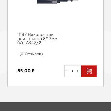
11187 Наконечник
для шланга 8*17мм
б/с А343/2
(0 Отзывов)
85.00
₽
-
+