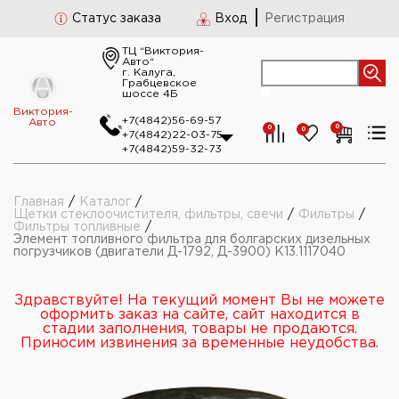
Статус заказа
Вход
Регистрация
ТЦ “Виктория-
Авто“
г. Калуга,
Грабцевское
шоссе 4Б
Виктория-
+7(4842)56-69-57
Авто
0
0
0
+7(4842)22-03-75
+7(4842)59-32-73
Главная
/
Каталог
/
Щетки стеклоочистителя, фильтры, свечи
/
Фильтры
/
Фильтры топливные
/
Элемент топливного фильтра для болгарских дизельных
погрузчиков (двигатели Д-1792, Д-3900) К13.1117040
Здравствуйте! На текущий момент Вы не можете
оформить заказ на сайте, сайт находится в
стадии заполнения, товары не продаются.
Приносим извинения за временные неудобства.