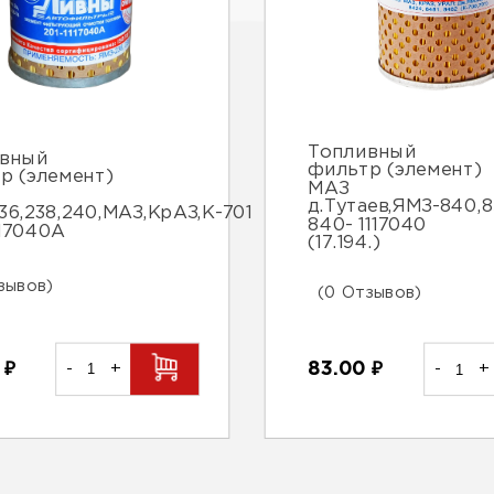
Топливный
вный
фильтр (элемент)
р (элемент)
МАЗ
д.Тутаев,ЯМЗ-840,85
36,238,240,МАЗ,КрАЗ,К-701
840- 1117040
117040А
(17.194.)
зывов)
(0 Отзывов)
0
₽
-
+
83.00
₽
-
+