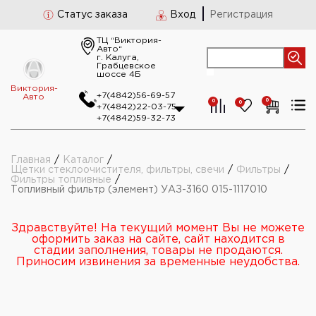
Статус заказа
Вход
Регистрация
ТЦ “Виктория-
Авто“
г. Калуга,
Грабцевское
шоссе 4Б
Виктория-
+7(4842)56-69-57
Авто
0
0
0
+7(4842)22-03-75
+7(4842)59-32-73
Главная
/
Каталог
/
Щетки стеклоочистителя, фильтры, свечи
/
Фильтры
/
Фильтры топливные
/
Топливный фильтр (элемент) УАЗ-3160 015-1117010
Здравствуйте! На текущий момент Вы не можете
оформить заказ на сайте, сайт находится в
стадии заполнения, товары не продаются.
Приносим извинения за временные неудобства.