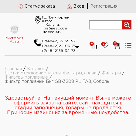
Статус заказа
Вход
Регистрация
ТЦ “Виктория-
Авто“
г. Калуга,
Грабцевское
шоссе 4Б
Виктория-
+7(4842)56-69-57
Авто
0
0
0
+7(4842)22-03-75
+7(4842)59-32-73
Главная
/
Каталог
/
Щетки стеклоочистителя, фильтры, свечи
/
Фильтры
/
Фильтры топливные
/
Фильтр топливный Биг GB-3208 PL ГАЗ, Соболь
Здравствуйте! На текущий момент Вы не можете
оформить заказ на сайте, сайт находится в
стадии заполнения, товары не продаются.
Приносим извинения за временные неудобства.