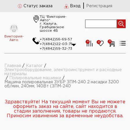
Статус заказа
Вход
Регистрация
ТЦ “Виктория-
Авто“
г. Калуга,
Грабцевское
шоссе 4Б
Виктория-
+7(4842)56-69-57
Авто
0
0
0
+7(4842)22-03-75
+7(4842)59-32-73
Главная
/
Каталог
/
Электрооборудование, электроинструмент и расходные
материалы
/
Полировальные машинки
/
Машина полировальная ЗУБР ЗПМ-240 2 насадки 3200
об/мин, 240мм, 140Вт (ЗПМ-240
Здравствуйте! На текущий момент Вы не можете
оформить заказ на сайте, сайт находится в
стадии заполнения, товары не продаются.
Приносим извинения за временные неудобства.