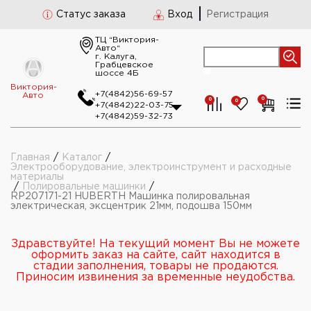
Статус заказа
Вход
Регистрация
ТЦ “Виктория-
Авто“
г. Калуга,
Грабцевское
шоссе 4Б
Виктория-
+7(4842)56-69-57
Авто
0
0
0
+7(4842)22-03-75
+7(4842)59-32-73
Главная
/
Каталог
/
Электрооборудование, электроинструмент и расходные
материалы
/
Полировальные машинки
/
RP207171-21 HUBERTH Машинка полировальная
электрическая, эксцентрик 21мм, подошва 150мм
Здравствуйте! На текущий момент Вы не можете
оформить заказ на сайте, сайт находится в
стадии заполнения, товары не продаются.
Приносим извинения за временные неудобства.