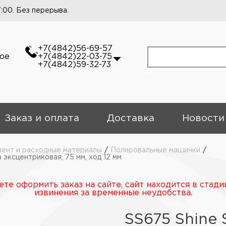
7:00. Без перерыва.
+7(4842)56-69-57
кое
+7(4842)22-03-75
+7(4842)59-32-73
Заказ и оплата
Доставка
Новости
ент и расходные материалы
/
Полировальные машинки
/
 эксцентриковая, 75 мм, ход 12 мм
те оформить заказ на сайте, сайт находится в стади
извинения за временные неудобства.
SS675 Shine 