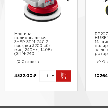
Машина
RP207
полировальная
HUBE
ЗУБР ЗПМ-240 2
Маши
насадки 3200 об/
полир
мин, 240мм, 140Вт
элект
(ЗПМ-240
ротор
(0 Отзывов)
(0 От
4532.00
₽
-
+
1026