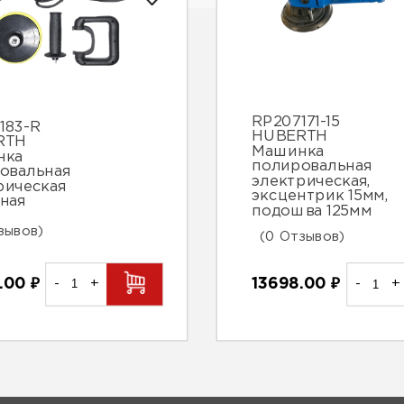
RP207171-15
183-R
HUBERTH
RTH
Машинка
нка
полировальная
овальная
электрическая,
рическая
эксцентрик 15мм,
ная
подошва 125мм
зывов)
(0 Отзывов)
4.00
₽
-
+
13698.00
₽
-
+