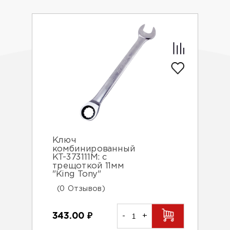
Ключ
комбинированный
KT-373111М: с
трещоткой 11мм
"King Tony"
(0 Отзывов)
343.00
₽
-
+