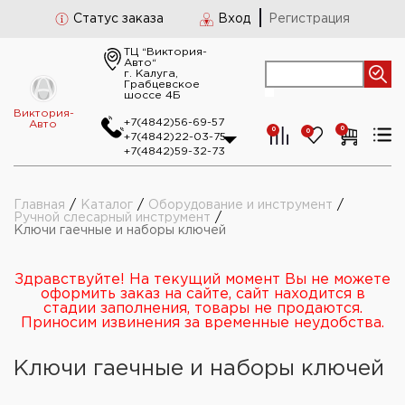
Статус заказа
Вход
Регистрация
ТЦ “Виктория-
Авто“
г. Калуга,
Грабцевское
шоссе 4Б
Виктория-
+7(4842)56-69-57
Авто
0
0
0
+7(4842)22-03-75
+7(4842)59-32-73
Главная
/
Каталог
/
Оборудование и инструмент
/
Ручной слесарный инструмент
/
Ключи гаечные и наборы ключей
Здравствуйте! На текущий момент Вы не можете
оформить заказ на сайте, сайт находится в
стадии заполнения, товары не продаются.
Приносим извинения за временные неудобства.
Ключи гаечные и наборы ключей