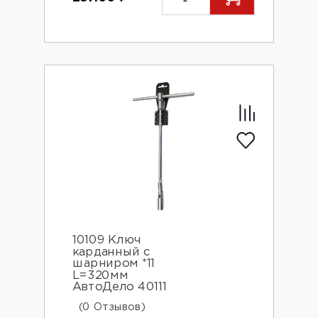
10109 Ключ
карданный с
шарниром *11
L=320мм
АвтоДело 40111
(0 Отзывов)