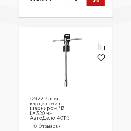
12922 Ключ
карданный с
шарниром *13
L=320мм
АвтоДело 40113
(0 Отзывов)