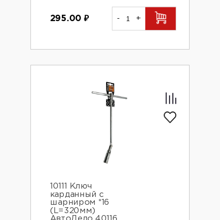
295.00
₽
-
+
10111 Ключ
карданный с
шарниром *16
(L=320мм)
АвтоДело 40116