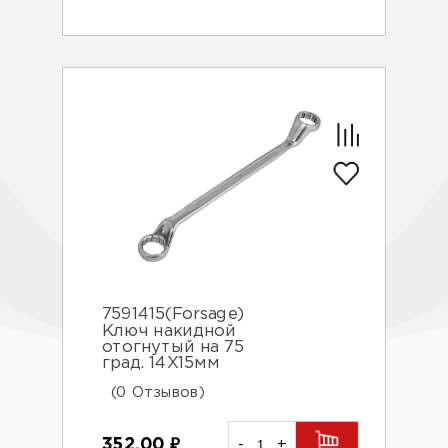
7591415(Forsage)
Ключ накидной
отогнутый на 75
град. 14X15мм
(0 Отзывов)
352.00
₽
-
+