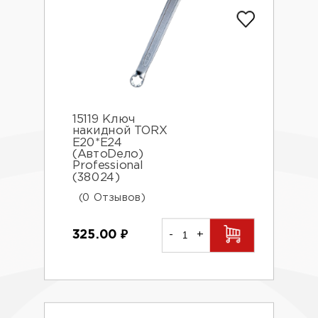
15119 Ключ
накидной TORX
E20*E24
(АвтоDело)
Professional
(38024)
(0 Отзывов)
325.00
₽
-
+