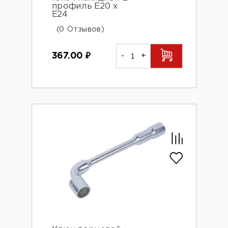
профиль Е20 х
Е24
(0 Отзывов)
367.00
₽
-
+