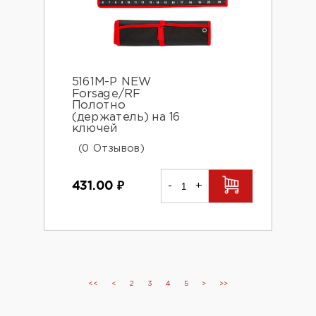
5161M-P NEW
Forsage/RF
Полотно
(держатель) на 16
ключей
(0 Отзывов)
431.00
₽
-
+
<<
<
2
3
4
5
>
>>